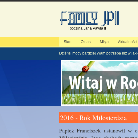
Rodzina Jana Pawla II
Start
O nas
Misja
Aktualności
Dziś tej mocy bardziej Wam potrzeba niż w jaki
2016 - Rok Miłosierdzia
Papież Franciszek ustanowił w 
Miłosierdzia. Jego obchody rozpo