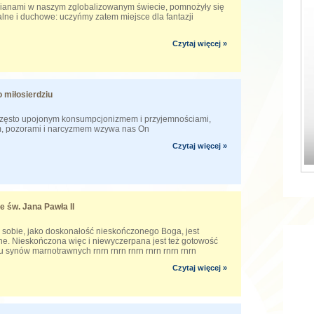
ianami w naszym zglobalizowanym świecie, pomnożyły się
lne i duchowe: uczyńmy zatem miejsce dla fantazji
Czytaj więcej »
 miłosierdziu
często upojonym konsumpcjonizmem i przyjemnościami,
em, pozorami i narcyzmem wzywa nas On
Czytaj więcej »
e św. Jana Pawła II
 sobie, jako doskonałość nieskończonego Boga, jest
e. Nieskończona więc i niewyczerpana jest też gotowość
 synów marnotrawnych rnrn rnrn rnrn rnrn rnrn rnrn
Czytaj więcej »