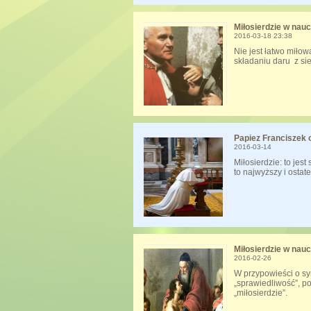
Miłosierdzie w nauc
2016-03-18 23:38
Nie jest łatwo miło
składaniu daru z si
Papiez Franciszek o
2016-03-14
Miłosierdzie: to jes
to najwyższy i osta
Miłosierdzie w nauc
2016-02-26
W przypowieści o sy
„sprawiedliwość”, p
„miłosierdzie”.