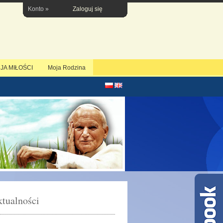
Konto »
Zaloguj się
JA MIŁOŚCI
Moja Rodzina
tualności