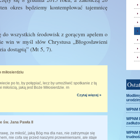
 ten okres będziemy kontemplować tajemnicę
 do wszystkich środowisk z gorącym apelem o
ie win w myśl słów Chrystusa „Błogosławieni
ia dostąpią” (Mt 5, 7).
 miłosierdziu
Osta
wiecie po to, by potępiać, lecz by umożliwić spotkanie z tą
i miłością, jaką jest Boże Miłosierdzie. rn
Czytaj więcej »
Modlimy
urodzin
WPNM M
WPNM Dz
e św. Jana Pawła II
zadłuż
WPNM M
awę, że miłość, jaką Bóg ma dla nas, nie zatrzymuje się
trudnoś
em, nie cofa się przed naszymi przewinieniami, ale staje