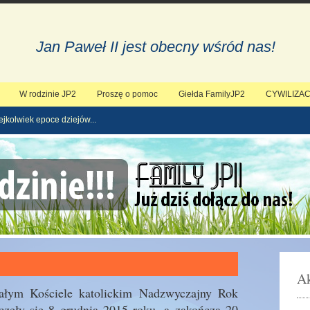
Jan Paweł II jest obecny wśród nas!
W rodzinie JP2
Proszę o pomoc
Giełda FamilyJP2
CYWILIZAC
ejkolwiek epoce dziejów...
Ak
całym Kościele katolickim Nadzwyczajny Rok
częły się 8 grudnia 2015 roku, a zakończą 20