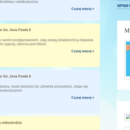
 troskliwa i wielkoduszna
WPNM M
Czytaj więcej »
Ma
e św. Jana Pawła II
 swoim postępowaniem, całą swoją działalnością objawiał,
ym żyjemy, obecna jest miłość.
Czytaj więcej »
e św. Jana Pawła II
sna, może bardziej niż człowiek przeszłości, zdaje się
łosierdziarnrn
Czytaj więcej »
 miłosierdziu