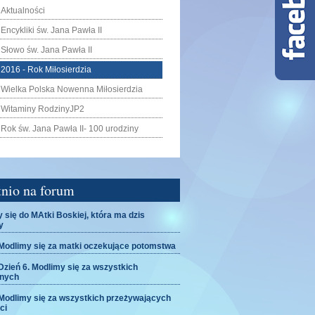
Aktualności
Encykliki św. Jana Pawła II
Słowo św. Jana Pawła II
2016 - Rok Miłosierdzia
Wielka Polska Nowenna Miłosierdzia
Witaminy RodzinyJP2
Rok św. Jana Pawła II- 100 urodziny
tnio na forum
 się do MAtki Boskiej, która ma dzis
y
odlimy się za matki oczekujące potomstwa
ień 6. Modlimy się za wszystkich
onych
odlimy się za wszystkich przeżywających
ci