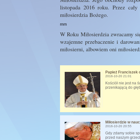
listopada 2016 roku. Przez cały
miłosierdzia Bożego.
rnrn
W Roku Miłosierdzia zwracamy się
wzajemne przebaczenie i darowan
miłosierni, albowiem oni miłosierdz
Papież Franciszek o
2016-10-20 21:01
Kościół nie jest na ś
przenikającą do głęb
Miłosierdzie w nauc
2016-10-20 20:55
Gdy zdamy sobie spr
przed naszym grzech