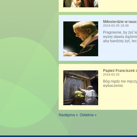
Miłosierdzie w nauc
2016-02-25 19:39
Pragnienie, by żyć le
wyżej stawia dążenie
aby bardziej żyć, le
Papież Franciszek o
2016-02-25
Bóg nigdy nie męcz
wybaczenie.
Następna »
Ostatnia »