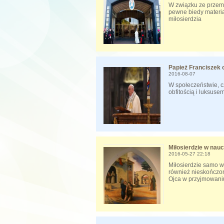
W związku ze przem
pewne biedy materia
miłosierdzia
Papież Franciszek o
2016-08-07
W społeczeństwie, 
obfitością i luksus
Miłosierdzie w nauc
2016-05-27 22:18
Miłosierdzie samo w
również nieskończon
Ojca w przyjmowaniu