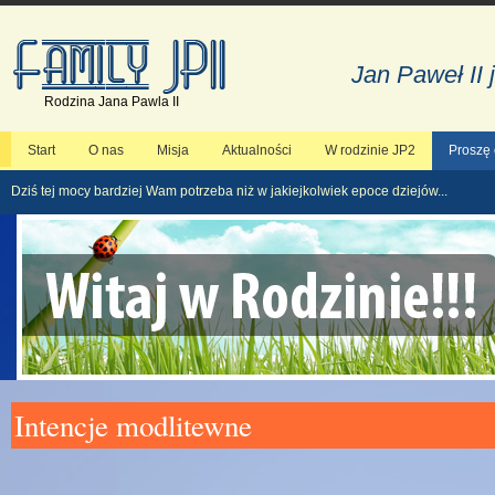
Jan Paweł II 
Rodzina Jana Pawla II
Start
O nas
Misja
Aktualności
W rodzinie JP2
Proszę
Dziś tej mocy bardziej Wam potrzeba niż w jakiejkolwiek epoce dziejów...
Intencje modlitewne