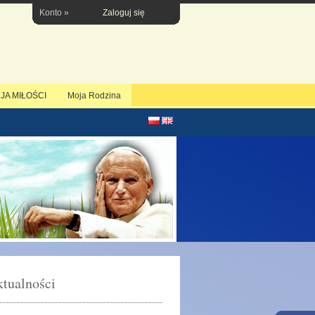
Konto »
Zaloguj się
JA MIŁOŚCI
Moja Rodzina
tualności