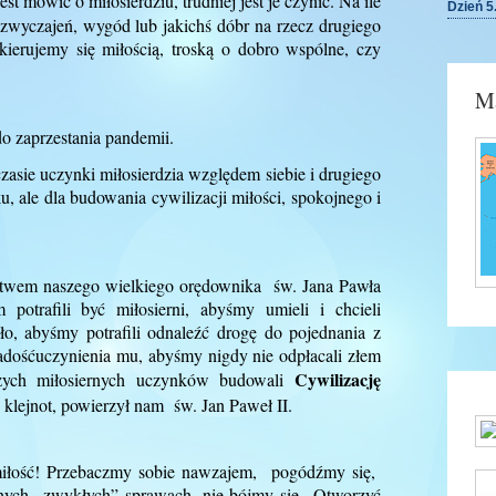
st mówić o miłosierdziu, trudniej jest je czynić.
Na ile
Dzień 5
zwyczajeń, wygód lub jakichś dóbr na rzecz drugiego
erujemy się miłością, troską o dobro wspólne, czy
Ma
 zaprzestania pandemii.
sie uczynki miłosierdzia względem siebie i drugiego
ku, ale dla budowania cywilizacji miłości, spokojnego i
ctwem naszego wielkiego orędownika św. Jana Pawła
potrafili być miłosierni, abyśmy umieli i chcieli
o, abyśmy potrafili odnaleźć drogę do pojednania z
dośćuczynienia mu, abyśmy nigdy nie odpłacali złem
Cywilizację
zych miłosiernych uczynków budowali
y klejnot, powierzył nam św. Jan Paweł II.
miłość! Przebaczmy sobie nawzajem, pogódźmy się,
nych „zwykłych” sprawach, nie bójmy się „Otworzyć