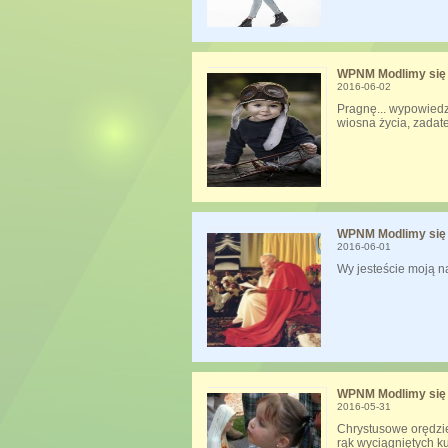
WPNM Modlimy się 
2016-06-02
Pragnę... wypowiedzi
wiosna życia, zadate
WPNM Modlimy się 
2016-06-01
Wy jesteście moją n
WPNM Modlimy się 
2016-05-31
Chrystusowe orędzie
rąk wyciągniętych k