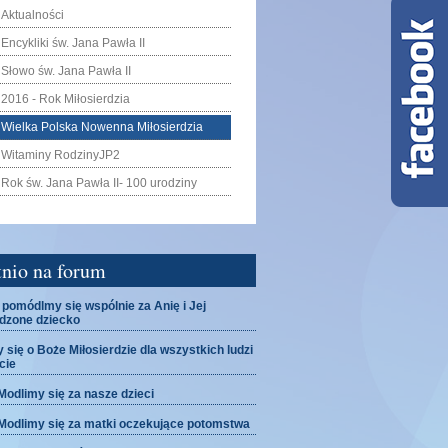
Aktualności
Encykliki św. Jana Pawła II
Słowo św. Jana Pawła II
2016 - Rok Miłosierdzia
Wielka Polska Nowenna Miłosierdzia
Witaminy RodzinyJP2
Rok św. Jana Pawła II- 100 urodziny
tnio na forum
 pomódlmy się wspólnie za Anię i Jej
dzone dziecko
 się o Boże Miłosierdzie dla wszystkich ludzi
cie
dlimy się za nasze dzieci
odlimy się za matki oczekujące potomstwa