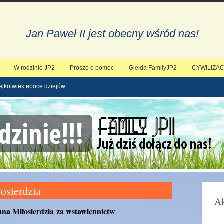
Jan Paweł II jest obecny wśród nas!
W rodzinie JP2
Proszę o pomoc
Giełda FamilyJP2
CYWILIZAC
ejkolwiek epoce dziejów...
osierdzia
Ak
na Miłosierdzia za wstawiennictw