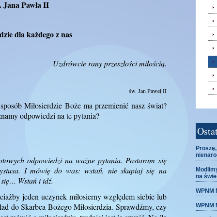
. Jana Pawła II
rdzie dla każdego z nas
Uzdrówcie rany przeszłości miłością.
św. Jan Paweł II
 sposób Miłosierdzie Boże ma przemienić nasz świat?
znamy odpowiedzi na te pytania?
Osta
Proszę,
nienaro
otowych odpowiedzi na ważne pytania. Postaram się
ystusa. I mówię do was: wstań, nie skupiaj się na
Modlimy
na świe
 się… Wstań i idź.
WPNM Mo
ciażby jeden uczynek miłosierny względem siebie lub
ład do Skarbca Bożego Miłosierdzia. Sprawdźmy, czy
WPNM M