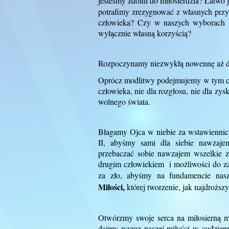
jesteśmy zdolni do miłosierdzia? Łatwo je
potrafimy zrezygnować z własnych przy
człowieka? Czy w naszych wyborach ki
wyłącznie własną korzyścią?
Rozpoczynamy niezwykłą nowennę aż do
Oprócz modlitwy podejmujemy w tym cza
człowieka, nie dla rozgłosu, nie dla zys
wolnego świata.
Błagamy Ojca w niebie za wstawienni
II, abyśmy sami dla siebie nawzajem 
przebaczać sobie nawzajem wszelkie zł
drugim człowiekiem i możliwości do za
za zło, abyśmy na fundamencie nas
Miłości,
której tworzenie, jak najdroższ
Otwórzmy swoje serca na miłosierną 
dajmy wyraz naszej miłości w codzien