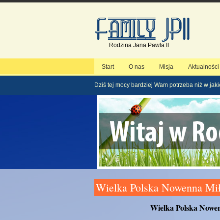
Rodzina Jana Pawla II
Start
O nas
Misja
Aktualności
Dziś tej mocy bardziej Wam potrzeba niż w jaki
Wielka Polska Nowenna Mił
Wielka Polska Nowen