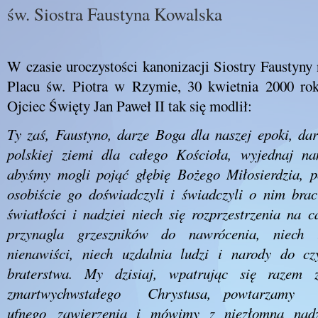
św. Siostra Faustyna Kowalska
W czasie uroczystości kanonizacji Siostry Faustyny 
Placu św. Piotra w Rzymie, 30 kwietnia 2000 rok
Ojciec Święty Jan Paweł II tak się modlił:
Ty zaś, Faustyno, darze Boga dla naszej epoki, dar
polskiej ziemi dla całego Kościoła, wyjednaj na
abyśmy mogli pojąć głębię Bożego Miłosierdzia,
osobiście go doświadczyli i świadczyli o nim bra
światłości i nadziei niech się rozprzestrzenia na c
przynagla grzeszników do nawrócenia, niech 
nienawiści, niech uzdalnia ludzi i narody do c
braterstwa. My dzisiaj, wpatrując się razem
zmartwychwstałego Chrystusa, powtarzamy
ufnego zawierzenia i mówimy z niezłomną nadz