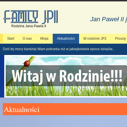
Jan Paweł II 
Rodzina Jana Pawla II
Start
O nas
Misja
Aktualności
W rodzinie JP2
Proszę
Dziś tej mocy bardziej Wam potrzeba niż w jakiejkolwiek epoce dziejów...
Aktualności