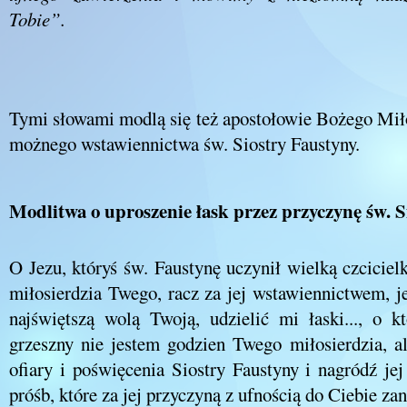
Tobie”.
Tymi słowami modlą się też apostołowie Bożego Mił
możnego wstawiennictwa św. Siostry Faustyny.
Modlitwa o uproszenie łask przez przyczynę św. S
O Jezu, któryś św. Faustynę uczynił wielką czciciel
miłosierdzia Twego, racz za jej wstawiennictwem, je
najświętszą wolą Twoją, udzielić mi łaski..., o k
grzeszny nie jestem godzien Twego miłosierdzia, a
ofiary i poświęcenia Siostry Faustyny i nagródź jej
próśb, które za jej przyczyną z ufnością do Ciebie za