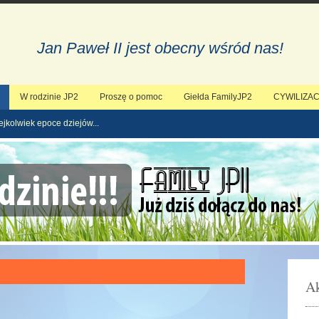
Jan Paweł II jest obecny wśród nas!
W rodzinie JP2
Proszę o pomoc
Giełda FamilyJP2
CYWILIZAC
ejkolwiek epoce dziejów...
Ak