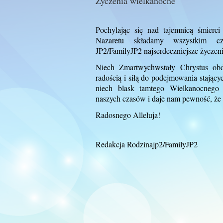
Życzenia wielkanocne
Pochylając się nad tajemnicą śmierci
Nazaretu składamy wszystkim cz
JP2/FamilyJP2 najserdeczniejsze życzen
Niech Zmartwychwstały Chrystus ob
radością i siłą do podejmowania stając
n
iech blask tamtego Wielkanocnego 
naszych czasów i daje nam pewność, że 
Radosnego Alleluja!
Redakcja Rodzinajp2/FamilyJP2