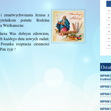
 i zmartwychwstania Jezusa z
ytelnikom portalu Rodzina
ia Wielkanocne.
darza Was dobrym zdrowiem,
ych każdego dnia nowych zadań;
Poranka rozprasza ciemności
Pan żyje !
Osta
WPNM M
trudnoś
WPNM M
WPNM Mo
WPNM M
WPNM Mo