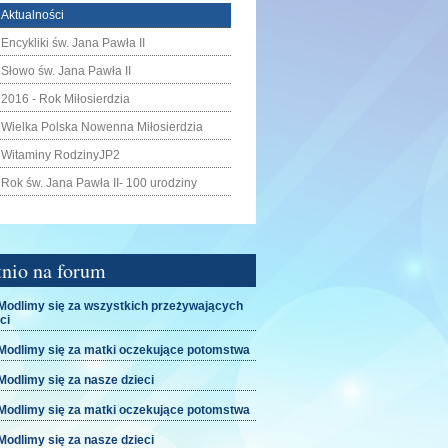
Aktualności
Encykliki św. Jana Pawła II
Słowo św. Jana Pawła II
2016 - Rok Miłosierdzia
Wielka Polska Nowenna Miłosierdzia
Witaminy RodzinyJP2
Rok św. Jana Pawła II- 100 urodziny
tnio na forum
odlimy się za wszystkich przeżywających
ci
odlimy się za matki oczekujące potomstwa
dlimy się za nasze dzieci
odlimy się za matki oczekujące potomstwa
dlimy się za nasze dzieci