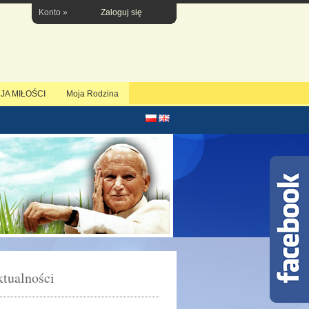
Konto »
Zaloguj się
JA MIŁOŚCI
Moja Rodzina
tualności