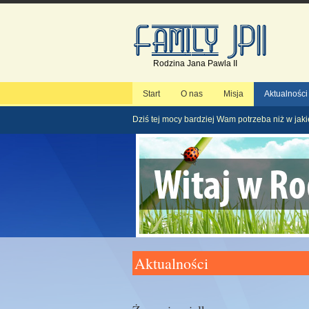
Rodzina Jana Pawla II
Start
O nas
Misja
Aktualności
Dziś tej mocy bardziej Wam potrzeba niż w jaki
Aktualności