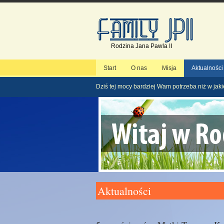
Rodzina Jana Pawla II
Start
O nas
Misja
Aktualności
Dziś tej mocy bardziej Wam potrzeba niż w jaki
Aktualności