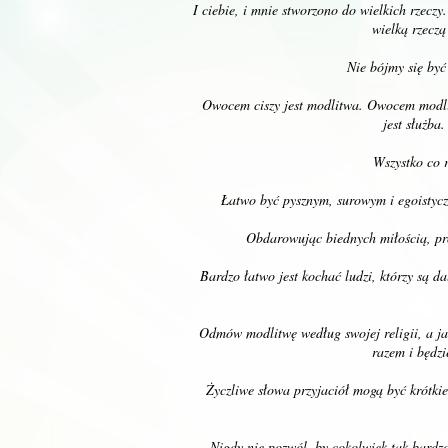
I ciebie, i mnie stworzono do wielkich rzeczy
wielką rzecz
Nie bójmy się by
Owocem ciszy jest modlitwa. Owocem modli
jest służba
Wszystko co 
Łatwo być pysznym, surowym i egoistycz
Obdarowując biednych miłością, pr
Bardzo łatwo jest kochać ludzi, którzy są da
Odmów modlitwę według swojej religii, a ja
razem i będz
Życzliwe słowa przyjaciół mogą być krótkie
Nigdy nie pozwól, by cokolwiek tak bardzo