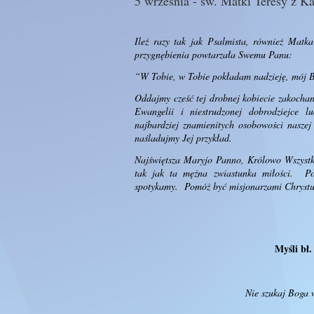
5 września - św. Matki Teresy z K
Ileż razy tak jak Psalmista, również Matk
przygnębienia powtarzała Swemu Panu:
“W Tobie, w Tobie pokładam nadzieję, mój
Oddajmy cześć tej drobnej kobiecie zakochan
Ewangelii i niestrudzonej dobrodziejce 
najbardziej znamienitych osobowości naszej 
naśladujmy Jej przykład.
Najświętsza Maryjo Panno, Królowo Wszyst
tak jak ta mężna zwiastunka miłości. Po
spotykamy. Pomóż być misjonarzami Chrystus
Myśli bł
Nie szukaj Boga 