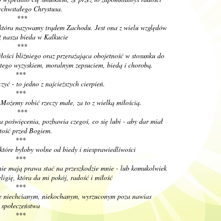
chwstałego Chrystusa.
***
 która nazywamy trądem Zachodu. Jest ona z wielu względów
ż nasza bieda w Kalkucie
***
iłości bliźniego oraz przerażająca obojetność w stosunku do
ętego wyzyskiem, moralnym zepsuciem, biedą i chorobą.
***
zyć - to jedno z najcieższych cierpień.
***
. Możemy robić rzeczy małe, za to z wielką miłością.
***
a poświęcenia, pozbawia czegoś, co się lubi - aby dar miał
tość przed Bogiem.
***
 które byłoby wolne od biedy i niesprawiedliwości
***
nie mają prawa stać na przeszkodzie mnie - lub komukolwiek
eligię, która da mi pokój, radość i miłość
***
się niechcianym, niekochanym, wyrzuconym poza nawias
społeczeństwa
***