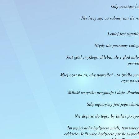
Gdy oceniasz lu
Nie liczy się, co robimy ani ile 
Lepiej jest zapali
Nigdy nie poznamy całeg
Jest głód zwykłego chleba, ale i głód miło
powod
Miej czas na to, aby pomyśleć - to źródło mo
czas na u
Miłość wszystko przyjmuje i daje. Powin
Siłą mężczyzny jest jego char
Nie dopuść do tego, by ludzie po spo
Im mniej dóbr będziecie mieli, tym więce
oddacie. Jeśli więc będziecie prosić w mod