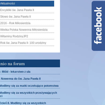
Aktualności
Encykliki św. Jana Pawła II
Słowo św. Jana Pawła II
2016 - Rok Miłosierdzia
Wielka Polska Nowenna Miłosierdzia
Witaminy RodzinyJP2
Rok św. Jana Pawła II- 100 urodziny
tnio na forum
: Miód - lekarstwo z ula
. Nowenna do św. Jana Pawła II
odlimy się za matki oczekujące potomstwa
odlimy się za wszystkich przeżywających
ci
ień 8. Modlimy się za wszystkich