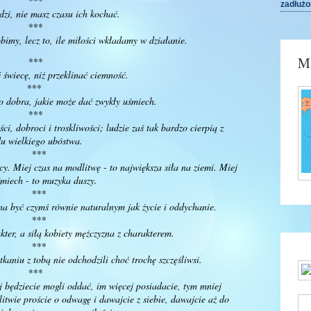
***
zadłuż
dzi, nie masz czasu ich kochać.
***
robimy, lecz to, ile miłości wkładamy w działanie.
Ma
***
ć świecę, niż przeklinać ciemność.
***
o dobra, jakie może dać zwykły uśmiech.
***
ści, dobroci i troskliwości; ludzie zaś tak bardzo cierpią z
u wielkiego ubóstwa.
***
cy. Miej czas na modlitwę - to największa siła na ziemi. Miej
śmiech - to muzyka duszy.
***
na być czymś równie naturalnym jak życie i oddychanie.
***
akter, a siłą kobiety mężczyzna z charakterem.
***
tkaniu z tobą nie odchodzili choć trochę szczęśliwsi.
***
j będziecie mogli oddać, im więcej posiadacie, tym mniej
litwie proście o odwagę i dawajcie z siebie, dawajcie aż do