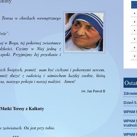
alkuty
a Teresa w chwilach wewnętrznego
 Boże”.
ej w Bogu, tej pokornej zwiastunce
ludzkości. Czcimy w Niej jedną z
epoki. Przyjmijmy Jej przesłanie i
kich Świętych, pomóż nam być cichymi i pokornymi sercem,
móż służyć z radością i uśmiechem każdej osobie, którą
a, naszego pokoju i naszej nadziei. Amen!
Osta
św. Jan Paweł II
Zdrowie
Dzień 5
. Matki Teresy z Kalkuty
WPNM M
WPNM M
trudnoś
w zaświatach. On jest przy tobie.
WPNM Dz