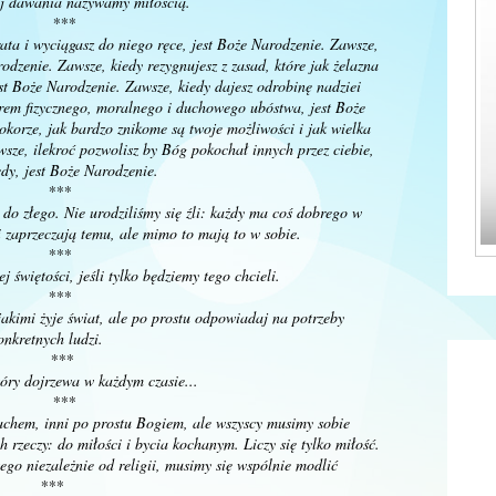
aj dawania nazywamy miłością.
***
ata i wyciągasz do niego ręce, jest Boże Narodzenie. Zawsze,
odzenie. Zawsze, kiedy rezygnujesz z zasad, które jak żelazna
est Boże Narodzenie. Zawsze, kiedy dajesz odrobinę nadziei
żarem fizycznego, moralnego i duchowego ubóstwa, jest Boże
okorze, jak bardzo znikome są twoje możliwości i jak wielka
wsze, ilekroć pozwolisz by Bóg pokochał innych przez ciebie,
dy, jest Boże Narodzenie.
***
 do złego. Nie urodziliśmy się źli: każdy ma coś dobrego w
ni zaprzeczają temu, ale mimo to mają to w sobie.
***
j świętości, jeśli tylko będziemy tego chcieli.
***
akimi żyje świat, ale po prostu odpowiadaj na potrzeby
onkretnych ludzi.
***
óry dojrzewa w każdym czasie...
***
achem, inni po prostu Bogiem, ale wszyscy musimy sobie
 rzeczy: do miłości i bycia kochanym. Liczy się tylko miłość.
ego niezależnie od religii, musimy się wspólnie modlić
***