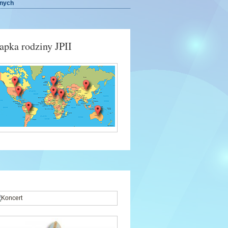
onych
pka rodziny JPII