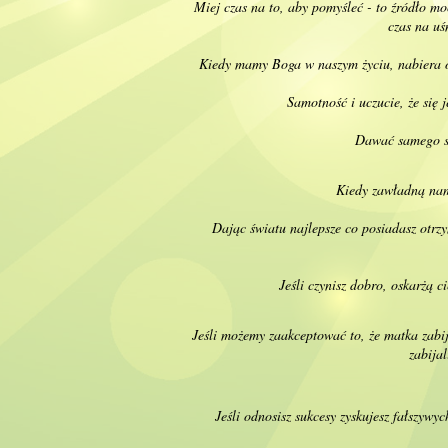
Miej czas na to, aby pomyśleć - to źródło mo
czas na uś
Kiedy mamy Boga w naszym życiu, nabiera on
Samotność i uczucie, że się 
Dawać samego si
Kiedy zawładną nami
Dając światu najlepsze co posiadasz otrz
Jeśli czynisz dobro, oskarżą 
Jeśli możemy zaakceptować to, że matka zabi
zabija
Jeśli odnosisz sukcesy zyskujesz fałszyw