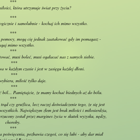
***
miłości, która utrzymuje świat przy życiu?
***
logicznie i samolubnie - kochaj ich mimo wszystko.
***
ej pomocy, mogą cię jednak zaatakować gdy im pomagasz -
gaj mimo wszystko.
***
tować, musi boleć, musi ogałacać nas z samych siebie.
***
wa w każdym czasie i jest w zasięgu każdej dłoni.
***
wybiera, miłość tylko daje.
***
 ból... Pamiętajcie, że mamy kochać biednych aż do bólu.
***
rąd czy gruźlica, lecz raczej doświadczenie tego, że się jest
zystkich. Największym złem jest brak miłości i miłosierdzia,
rzucony został przez margines życia w skutek wyzysku, nędzy,
choroby.
***
a poświęcenia, pozbawia czegoś, co się lubi - aby dar miał
tość przed Bogiem.