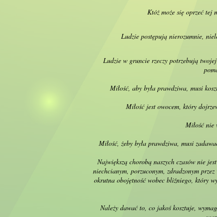
Któż może się oprzeć tej 
Ludzie postępują nierozumnie, nie
Ludzie w gruncie rzeczy potrzebują twoj
poma
Miłość, aby była prawdziwa, musi kosz
Miłość jest owocem, który dojrze
Miłość nie 
Miłość, żeby była prawdziwa, musi zadawać
Największą chorobą naszych czasów nie jest t
niechcianym, porzuconym, zdradzonym przez ws
okrutna obojętność wobec bliźniego, który wy
Należy dawać to, co jakoś kosztuje, wymag
war