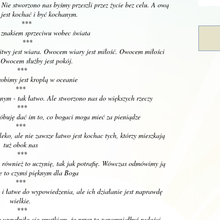
. Nie stworzono nas byśmy przeszli przez życie bez celu. A ową
ą jest kochać i być kochanym.
***
ć znakiem sprzeciwu wobec świata
***
twy jest wiara. Owocem wiary jest miłość. Owocem miłości
. Owocem służby jest pokój.
***
robimy jest kroplą w oceanie
***
nym - tak łatwo. Ale stworzono nas do większych rzeczy
***
óbuję dać im to, co bogaci moga mieć za pieniądze
***
leko, ale nie zawsze łatwo jest kochac tych, którzy mieszkają
tuż obok nas
***
 również to uczynię, tak jak potrafię. Wówczas odmówimy ją
ie to czymś pięknym dla Boga
***
 i łatwe do wypowiedzenia, ale ich działanie jest naprawdę
wielkie.
***
 wypełniło cię smutkiem, że przez to zapomniałbyś radości