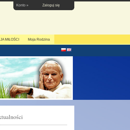
Konto »
Zaloguj się
JA MIŁOŚCI
Moja Rodzina
tualności