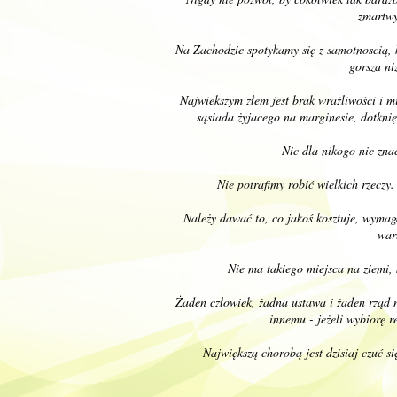
zmartwy
Na Zachodzie spotykamy się z samotnoscią,
gorsza ni
Najwiekszym złem jest brak wrażliwości i m
sąsiada żyjacego na marginesie, dotkni
Nic dla nikogo nie znac
Nie potrafimy robić wielkich rzeczy
Należy dawać to, co jakoś kosztuje, wymag
war
Nie ma takiego miejsca na ziemi,
Żaden człowiek, żadna ustawa i żaden rząd 
innemu - jeżeli wybiorę r
Największą chorobą jest dzisiaj czuć 