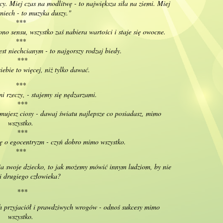
cy. Miej czas na modlitwę - to największa siła na ziemi. Miej
miech - to muzyka duszy."
***
o sensu, wszystko zaś nabiera wartości i staje się owocne.
***
jest niechcianym - to najgorszy rodzaj biedy.
***
ebie to więcej, niż tylko dawać.
***
 rzeczy, - stajemy się nędzarzami.
***
ymujesz ciosy - dawaj światu najlepsze co posiadasz, mimo
wszystko.
***
cię o egocentryzm - czyń dobro mimo wszystko.
***
ja swoje dziecko, to jak możemy mówić innym ludziom, by nie
li drugiego człowieka?
***
ych przyjaciół i prawdziwych wrogów - odnoś sukcesy mimo
wszystko.