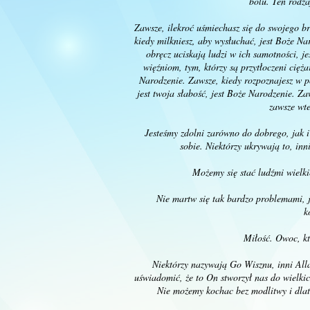
bólu. Ten rodz
Zawsze, ilekroć uśmiechasz się do swojego br
kiedy milkniesz, aby wysłuchać, jest Boże Nar
obręcz uciskają ludzi w ich samotności, j
więźniom, tym, którzy są przytłoczeni cię
Narodzenie. Zawsze, kiedy rozpoznajesz w p
jest twoja słabość, jest Boże Narodzenie. Za
zawsze wte
Jesteśmy zdolni zarówno do dobrego, jak i
sobie. Niektórzy ukrywają to, in
Możemy się stać ludźmi wielkie
Nie martw się tak bardzo problemami, j
k
Miłość. Owoc, kt
Niektórzy nazywają Go Wisznu, inni All
uświadomić, że to On stworzył nas do wielkich
Nie możemy kochac bez modlitwy i dlat