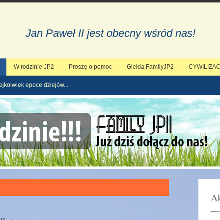
Jan Paweł II jest obecny wśród nas!
W rodzinie JP2
Proszę o pomoc
Giełda FamilyJP2
CYWILIZAC
ejkolwiek epoce dziejów...
Ak