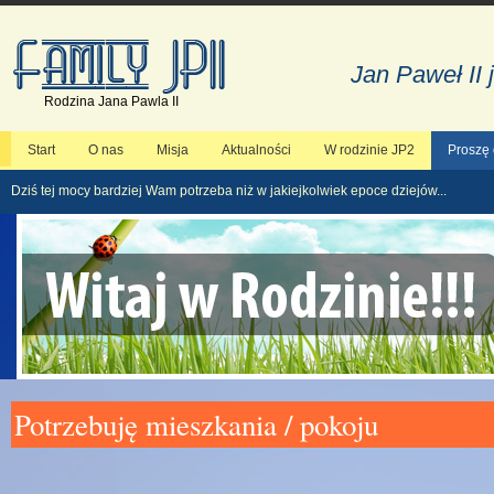
Jan Paweł II 
Rodzina Jana Pawla II
Start
O nas
Misja
Aktualności
W rodzinie JP2
Proszę
Dziś tej mocy bardziej Wam potrzeba niż w jakiejkolwiek epoce dziejów...
Potrzebuję mieszkania / pokoju