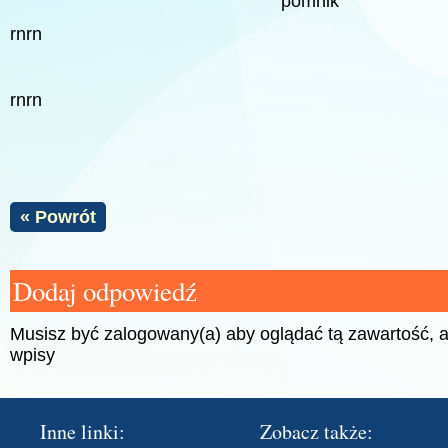
rnrn
rnrn
« Powrót
Dodaj odpowiedź
Musisz być zalogowany(a) aby oglądać tą zawartość,
wpisy
Inne linki:
Zobacz także: