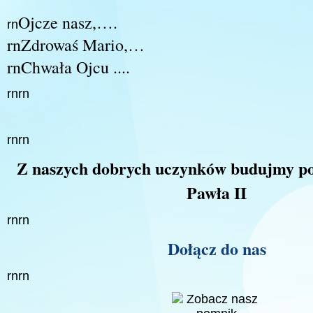
Ojcze nasz,….
rn
rnZdrowaś Mario,…
rnChwała Ojcu ....
rnrn
rnrn
Z naszych dobrych uczynków budujmy po
Pawła II
rnrn
Dołącz do nas
rnrn