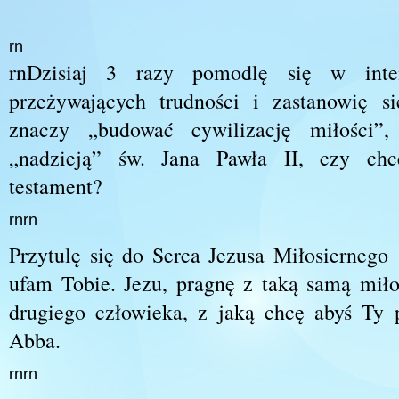
rn
rnDzisiaj 3 razy pomodlę się w inten
przeżywających trudności i zastanowię s
znaczy „budować cywilizację miłości”
„nadzieją” św. Jana Pawła II, czy chc
testament?
rnrn
Przytulę się do Serca Jezusa Miłosierneg
ufam Tobie. Jezu, pragnę z taką samą miło
drugiego człowieka, z jaką chcę abyś Ty 
Abba.
rnrn