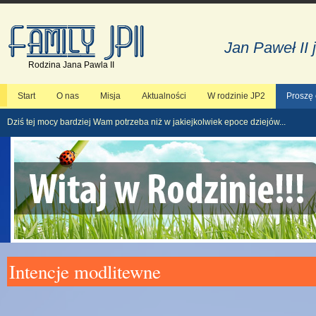
Jan Paweł II 
Rodzina Jana Pawla II
Start
O nas
Misja
Aktualności
W rodzinie JP2
Proszę
Dziś tej mocy bardziej Wam potrzeba niż w jakiejkolwiek epoce dziejów...
Intencje modlitewne