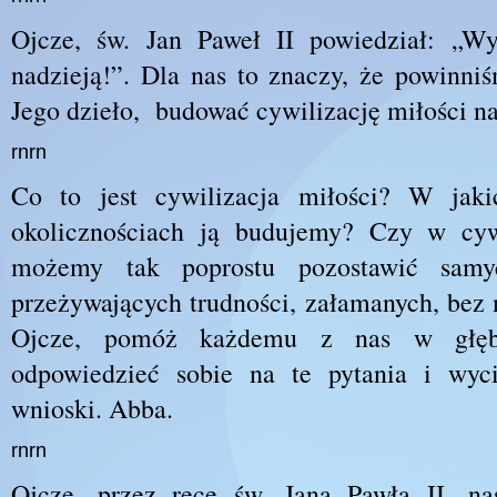
Ojcze, św. Jan Paweł II powiedział: „Wy
nadzieją!”. Dla nas to znaczy, że powinn
Jego dzieło, budować cywilizację miłości na
rnrn
Co to jest cywilizacja miłości? W jaki
okolicznościach ją budujemy? Czy w cywi
możemy tak poprostu pozostawić samy
przeżywających trudności, załamanych, bez n
Ojcze, pomóż każdemu z nas w głęb
odpowiedzieć sobie na te pytania i wyc
wnioski. Abba.
rnrn
Ojcze, przez ręce św. Jana Pawła II, na