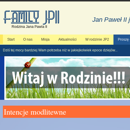
Jan Paweł II 
Rodzina Jana Pawla II
Start
O nas
Misja
Aktualności
W rodzinie JP2
Proszę
Dziś tej mocy bardziej Wam potrzeba niż w jakiejkolwiek epoce dziejów...
Intencje modlitewne