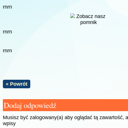
rnrn
rnrn
rnrn
« Powrót
Dodaj odpowiedź
Musisz być zalogowany(a) aby oglądać tą zawartość,
wpisy