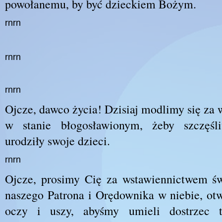
powołanemu, by być dzieckiem Bożym.
rnrn
rnrn
rnrn
Ojcze, dawco życia! Dzisiaj modlimy się za 
w stanie błogosławionym, żeby szczęśl
urodziły swoje dzieci.
rnrn
Ojcze, prosimy Cię za wstawiennictwem św
naszego Patrona i Orędownika w niebie, otw
oczy i uszy, abyśmy umieli dostrzec t