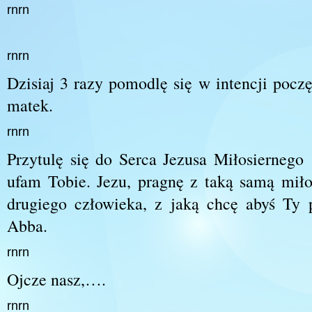
rnrn
rnrn
Dzisiaj 3 razy pomodlę się w intencji poczę
matek.
rnrn
Przytulę się do Serca Jezusa Miłosierneg
ufam Tobie. Jezu, pragnę z taką samą miło
drugiego człowieka, z jaką chcę abyś Ty 
Abba.
rnrn
Ojcze nasz,….
rnrn