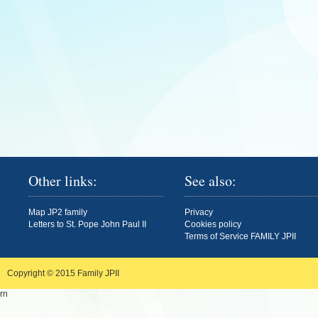
Other links:
See also:
Map JP2 family
Privacy
Letters to St. Pope John Paul II
Cookies policy
Terms of Service FAMILY JPII
Copyright © 2015
Family JPII
rn