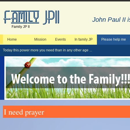
John Paul II 
Family JP II
Home
Mission
Events
In family JP
Please help me
Today this power more you need than in any other age ...
I need prayer