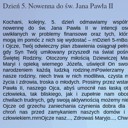
Dzień 5. Nowenna do św. Jana Pawła II
Kochani, kolejny, 5. dzień odmawiamy wspóln
nowennę do św. Jana Pawła II w intencji os
uwikłanych w problemy finansowe oraz tych, któr
mogą im pomóc z nich się wydostać – rnDzień 5-rnBo
i Ojcze, Twój odwieczny plan zbawienia osiągnął pełn
gdy Syn Twój umiłowany przyszedł na świat pośr
Świętej Rodziny. Otoczony miłością Dziewiczej Mat
Maryi i opieką wiernego Józefa, uświęcił On swo
narodzeniem każdą ludzką rodzinę.rnPowierzamy 
nasze rodziny, niech trwa w nich modlitwa, czysta m
życia i zdrowia, troska o młodych. Prosimy przez wst
Pawła II, naszego Ojca, abyś umocnił nas łaską o
człowieka, tak bliskiego, jak i zupełnie nam obc
chwilach trudnych, gdy swoją aktywnością możemy ni
Ojcze od grzechu zaniechania czynienia dobra dla 
chroń nas przed zamykaniem naszych domów i 
człowiekiem.rnrnOjcze nasz..., Zdrowaś Maryjo..., Chwa